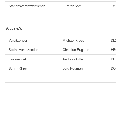
Stationsverantwortlicher
Peter Solf
DK
Afucs e.V.
Vorsitzender
Michael Kress
DL1
Stellv. Vorsitzender
Christian Eugster
HB
Kassenwart
Andreas Gille
DL
Schriftführer
Jörg Neumann
DO